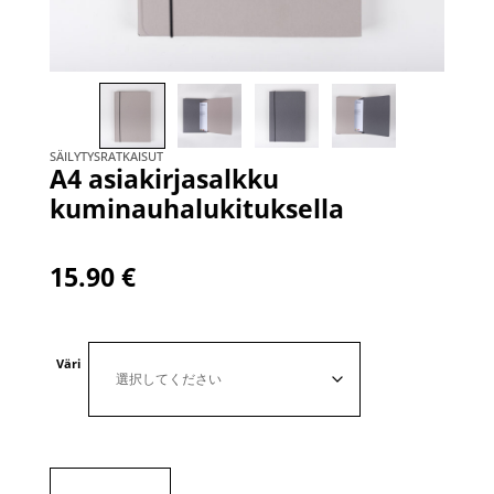
SÄILYTYSRATKAISUT
A4 asiakirjasalkku
kuminauhalukituksella
15.90
€
Väri
A4
asiakirjasalkku