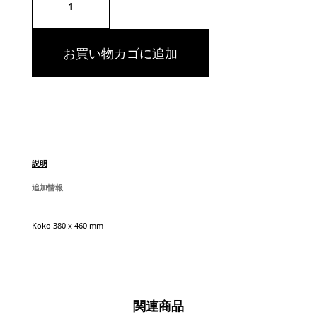
kuminauhalukituksella
個
お買い物カゴに追加
説明
追加情報
Koko 380 x 460 mm
関連商品