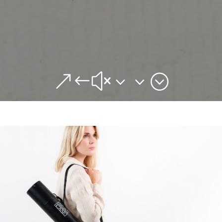
&#x33;