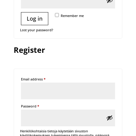
Remember me
Log in
Lost your password?
Register
Required
Email address
*
Required
Password
*
Henkilökohtaisia tietoja käytetään sivuston
käyttökokemuksen tukemisessa tällä sivustolla, pääsyssä