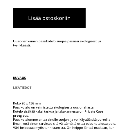
Lisää ostoskoriin
Uusionahkainen passikotelo suojaa passiasi ekologisesti ja
tyylikkäästi.
KUVAUS
LISÄTIEDOT
Koko 95 x 136 mm
Passikotelo on valmistettu ekologisesta uusionahasta.
Kotelo sisältää kaksi taskua ja takakannessa on Private Case
preeglaus.
Passikotelomme antaa sinulle suojan, ja voi käyttää sitä porteilla
ilman, että sinun tarvitsee sitä välttämättä ottaa edes kotelosta pois.
Väri helpottaa myös tunnistamista. On helppo lähteä matkaan, kun