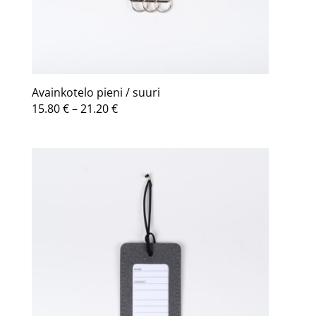
Avainkotelo pieni / suuri
Hintaluokka:
15.80
€
–
21.20
€
15.80 €
-
21.20 €