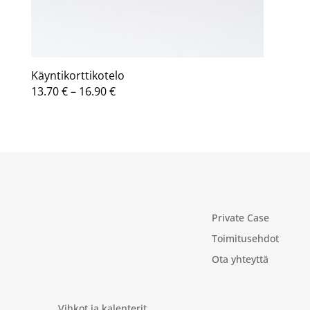
Käyntikorttikotelo
Hintaluokka:
13.70
€
–
16.90
€
13.70 €
-
16.90 €
Private Case
Toimitusehdot
Ota yhteyttä
Vihkot ja kalenterit