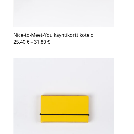
Nice-to-Meet-You käyntikorttikotelo
Hintaluokka:
25.40
€
–
31.80
€
25.40 €
-
31.80 €