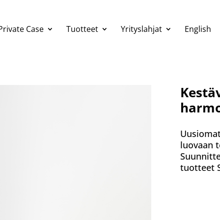
Private Case
Tuotteet
Yrityslahjat
English
Kestäv
harmo
Uusiomate
luovaan t
Suunnitt
tuotteet 