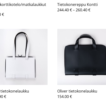
korttikotelo/matkalaukkut
Tietokonereppu Kontti
Hintaluo
244.40
€
–
260.40
€
0
€
244.40 €
-
260.40 €
 tietokonelaukku
Oliver tietokonelaukku
90
€
154.00
€