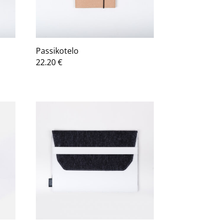
Passikotelo
a:
22.20
€