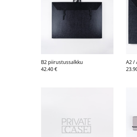
B2 piirustussalkku
A2 /
42.40
€
23.9