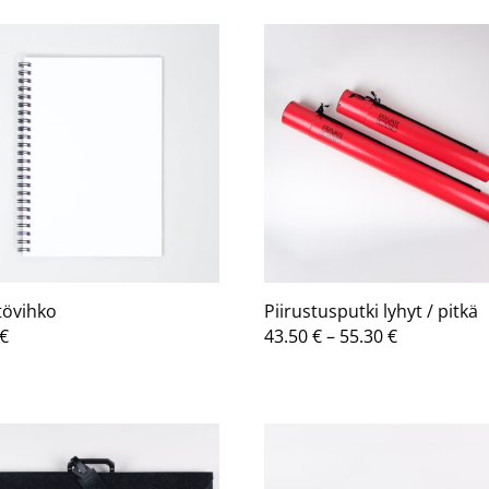
-
-
63.70 €
19.30 €
tövihko
Piirustusputki lyhyt / pitkä
Hintaluokk
€
43.50
€
–
55.30
€
43.50 €
-
55.30 €