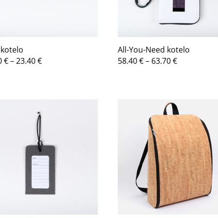
kotelo
All-You-Need kotelo
Hintaluokka:
Hintaluokk
0
€
–
23.40
€
58.40
€
–
63.70
€
20.10 €
58.40 €
-
-
23.40 €
63.70 €