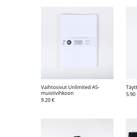
-
25.40 €
Vaihtosivut Unlimited A5-
Täyt
muistivihkoon
5.90
9.20
€