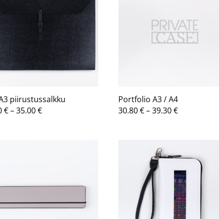
 A3 piirustussalkku
Portfolio A3 / A4
Hintaluokka:
Hintaluokk
0
€
–
35.00
€
30.80
€
–
39.30
€
23.90 €
30.80 €
-
-
35.00 €
39.30 €