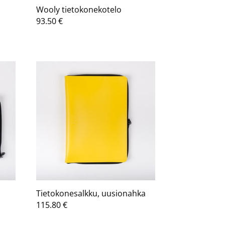
Wooly tietokonekotelo
kka:
93.50
€
Tietokonesalkku, uusionahka
115.80
€