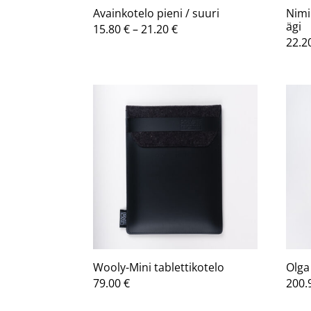
Avainkotelo pieni / suuri
Nimi
ägi
Hintaluokka:
15.80
€
–
21.20
€
22.2
15.80 €
-
21.20 €
Wooly-Mini tablettikotelo
Olga
79.00
€
200.