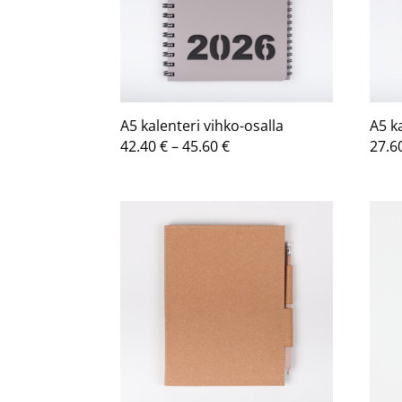
A5 kalenteri vihko-osalla
A5 k
Hintaluokka:
42.40
€
–
45.60
€
27.6
42.40 €
-
45.60 €