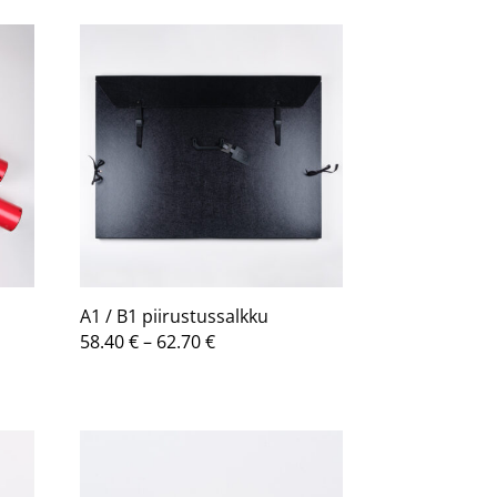
A1 / B1 piirustussalkku
a:
Hintaluokka:
58.40
€
–
62.70
€
58.40 €
-
62.70 €