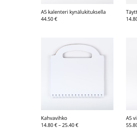
A5 kalenteri kynälukituksella
Täyt
44.50
€
14.8
Kahvavihko
A5 v
Hintaluokka:
14.80
€
–
25.40
€
55.8
14.80 €