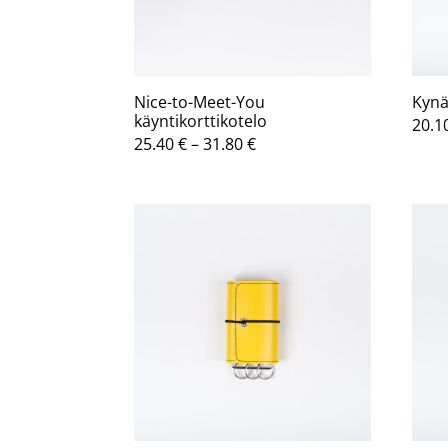
Nice-to-Meet-You
Kynä
käyntikorttikotelo
20.1
Hintaluokka:
25.40
€
–
31.80
€
25.40 €
-
31.80 €