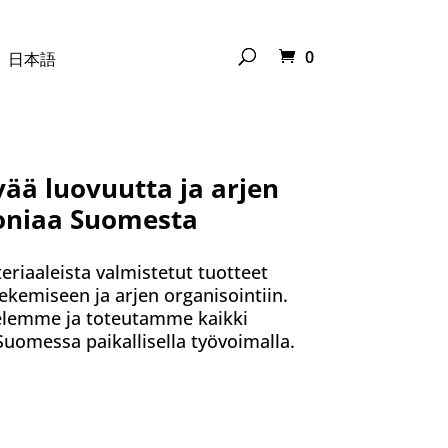
0
日本語
ää luovuutta ja arjen
niaa Suomesta
riaaleista valmistetut tuotteet
ekemiseen ja arjen organisointiin.
elemme ja toteutamme kaikki
Suomessa paikallisella työvoimalla.