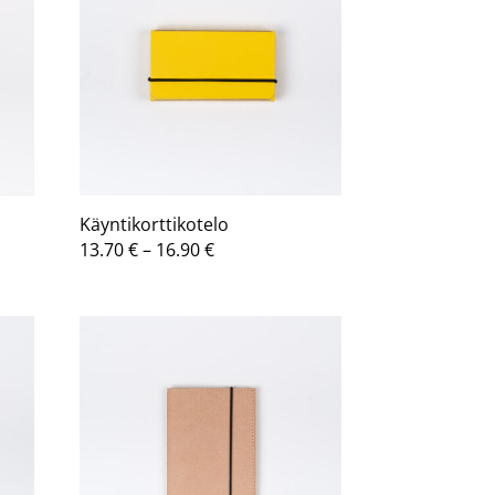
Käyntikorttikotelo
a:
Hintaluokka:
13.70
€
–
16.90
€
13.70 €
-
16.90 €