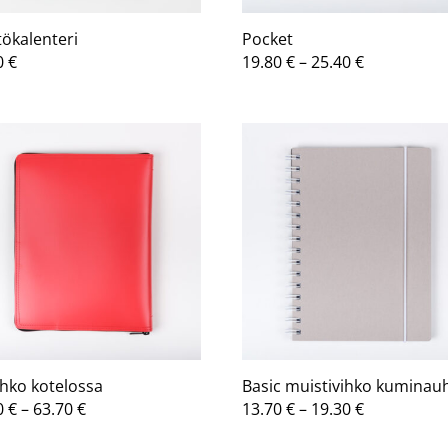
tökalenteri
Pocket
Hintaluokk
0
€
19.80
€
–
25.40
€
19.80 €
-
25.40 €
ihko kotelossa
Basic muistivihko kuminauh
Hintaluokka:
Hintaluokk
0
€
–
63.70
€
13.70
€
–
19.30
€
55.80 €
13.70 €