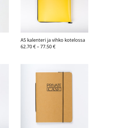
A5 kalenteri ja vihko kotelossa
a:
Hintaluokka:
62.70
€
–
77.50
€
62.70 €
-
77.50 €