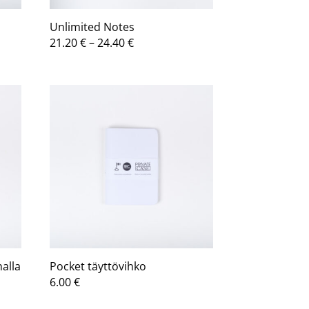
Unlimited Notes
a:
Hintaluokka:
21.20
€
–
24.40
€
21.20 €
-
24.40 €
alla
Pocket täyttövihko
a:
6.00
€