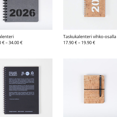
alenteri
Taskukalenteri vihko-osalla
Hintaluokka:
Hintaluokk
0
€
–
34.00
€
17.90
€
–
19.90
€
27.60 €
17.90 €
-
-
34.00 €
19.90 €